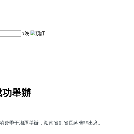
?
晚
成功舉辦
旅購物消費季于湘潭舉辦，湖南省副省長蔣滌非出席。