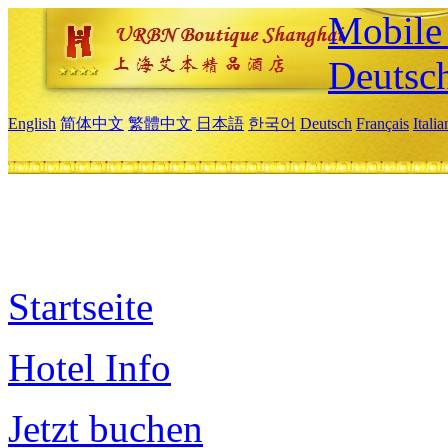
Mobile 
Deutsc
English
简体中文
繁體中文
日本語
한국어
Deutsch
Français
Itali
Startseite
Hotel Info
Jetzt buchen