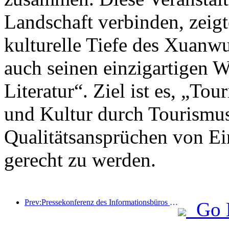
Landschaft verbinden, zeigt
kulturelle Tiefe des Xuanwu
auch seinen einzigartigen W
Literatur“. Ziel ist es, „To
und Kultur durch Tourismus
Qualitätsansprüchen von Ei
gerecht zu werden.
Prev:Pressekonferenz des Informationsbüros des Staatsrats: Derzeit gibt es in meinem Land 28 Grenzhäfen, die selbstfahrende Tourismusdienste anbieten können
Go 