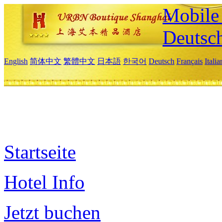
Mobile 
Deutsc
English
简体中文
繁體中文
日本語
한국어
Deutsch
Français
Itali
Startseite
Hotel Info
Jetzt buchen