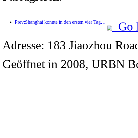
Prev:Shanghai konnte in den ersten vier Tagen des Mittherbstfestes und der Nationalfeiertage über 15,11 Millionen Besucher begrüßen, was einem Anstieg von über 20 % im Vergleich zum Vorjahr entspricht.
Go 
Adresse: 183 Jiaozhou Road
Geöffnet in 2008, URBN Bo