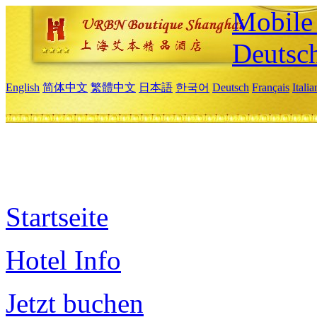
Mobile 
Deutsc
English
简体中文
繁體中文
日本語
한국어
Deutsch
Français
Itali
Startseite
Hotel Info
Jetzt buchen