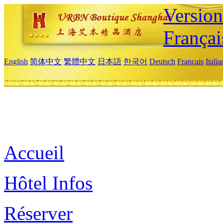
Versio
Françai
English
简体中文
繁體中文
日本語
한국어
Deutsch
Français
Itali
Accueil
Hôtel Infos
Réserver