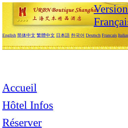
Versio
Françai
English
简体中文
繁體中文
日本語
한국어
Deutsch
Français
Itali
Accueil
Hôtel Infos
Réserver