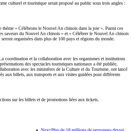
culturel et touristique serait proposé au public sous trois angles :
 le thème « Célébrons le Nouvel An chinois dans la joie ». Parmi ces
et les saveurs du Nouvel An chinois » et « Célébrer le Nouvel An chinois
 seront organisées dans plus de 100 pays et régions du monde.
 coordination et la collaboration avec les organismes et institutions
ésentations des spectacles touristiques nationaux a été publiée,
ollaboration avec les ministères de la Culture et du Tourisme, ont lancé
ès aux billets, aux transports et aux visites guidées pour différents
ons sur les billets et de promotions liées aux tickets.
Next:Plus de 18 millions de personnes devraient entrer et sortir du pays pendant les neuf jours de vacances du Nouvel An chinois.