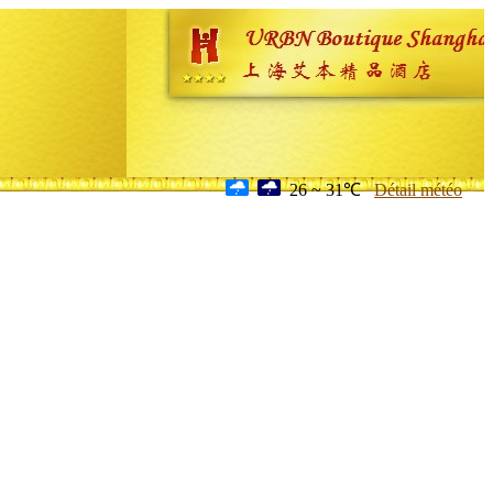
26 ~ 31℃
Détail météo