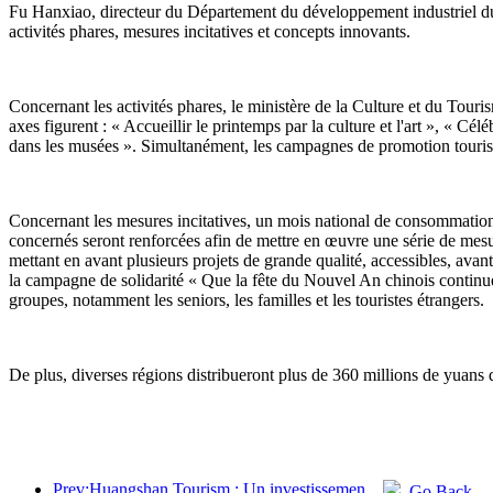
Fu Hanxiao, directeur du Département du développement industriel du m
activités phares, mesures incitatives et concepts innovants.
Concernant les activités phares, le ministère de la Culture et du Tour
axes figurent : « Accueillir le printemps par la culture et l'art », « 
dans les musées ». Simultanément, les campagnes de promotion tourist
Concernant les mesures incitatives, un mois national de consommation c
concernés seront renforcées afin de mettre en œuvre une série de mesu
mettant en avant plusieurs projets de grande qualité, accessibles, avan
la campagne de solidarité « Que la fête du Nouvel An chinois continue ». 
groupes, notamment les seniors, les familles et les touristes étrangers.
De plus, diverses régions distribueront plus de 360 millions de yuans 
Prev:Huangshan Tourism : Un investissement de 530 millions de yuans est prévu pour la rénovation des hôtels.
Go Back