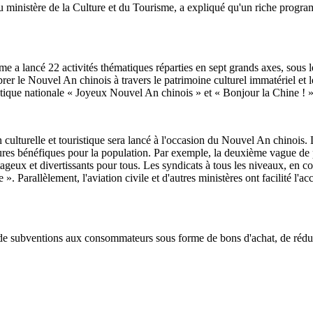
inistère de la Culture et du Tourisme, a expliqué qu'un riche programme 
isme a lancé 22 activités thématiques réparties en sept grands axes, sous
Célébrer le Nouvel An chinois à travers le patrimoine culturel immatériel 
ique nationale « Joyeux Nouvel An chinois » et « Bonjour la Chine ! »
ulturelle et touristique sera lancé à l'occasion du Nouvel An chinois. La
res bénéfiques pour la population. Par exemple, la deuxième vague de pr
tageux et divertissants pour tous. Les syndicats à tous les niveaux, en c
Parallèlement, l'aviation civile et d'autres ministères ont facilité l'acc
de subventions aux consommateurs sous forme de bons d'achat, de réducti