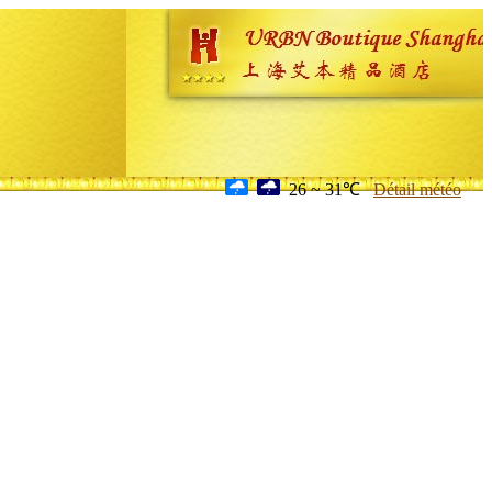
26 ~ 31℃
Détail météo