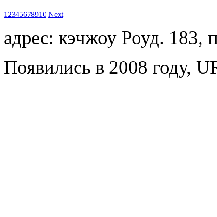
1
2
3
4
5
6
7
8
9
10
Next
адрес: кэчжоу Роуд. 183,
Появились в 2008 году, U