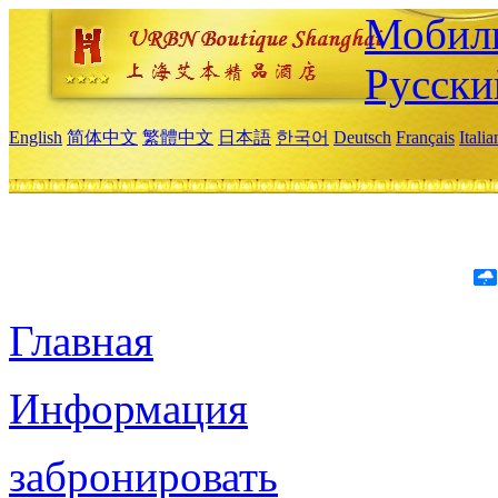
Мобиль
Русски
English
简体中文
繁體中文
日本語
한국어
Deutsch
Français
Itali
Главная
Информация
забронировать