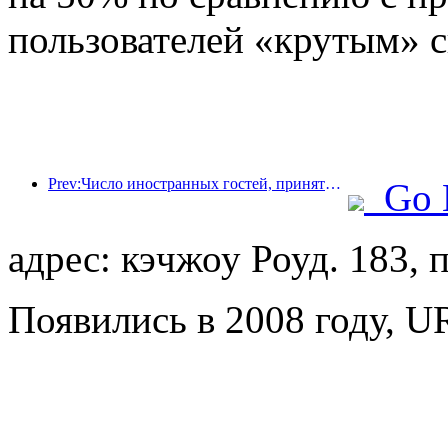
пользователей «крутым» 
Prev:Число иностранных гостей, принятых отелями China Travel Service Hotels на материке, в первом полугодии выросло на 67% по сравнению с аналогичным периодом прошлого года.
Go 
адрес: кэчжоу Роуд. 183,
Появились в 2008 году, U