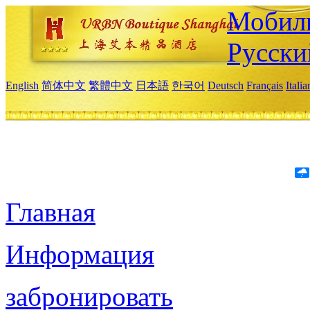
Мобиль
Русски
English
简体中文
繁體中文
日本語
한국어
Deutsch
Français
Itali
Главная
Информация
забронировать