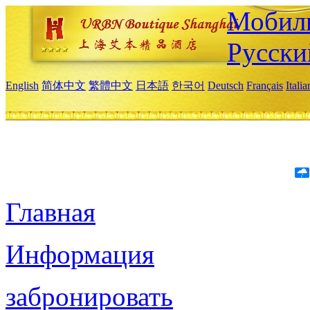
Мобиль
Русски
English
简体中文
繁體中文
日本語
한국어
Deutsch
Français
Itali
Главная
Информация
забронировать