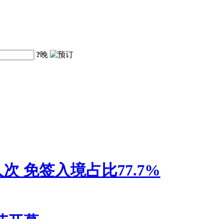
?
晚
人次 免签入境占比77.7%