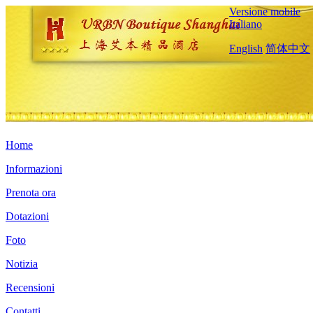
Versione mobile
Italiano
English
简体中文
Home
Informazioni
Prenota ora
Dotazioni
Foto
Notizia
Recensioni
Contatti