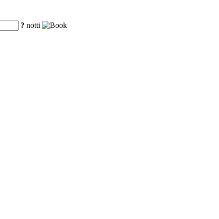
?
notti