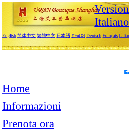
Version
Italiano
English
简体中文
繁體中文
日本語
한국어
Deutsch
Français
Itali
Home
Informazioni
Prenota ora