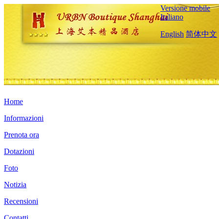
Versione mobile
Italiano
English
简体中文
Home
Informazioni
Prenota ora
Dotazioni
Foto
Notizia
Recensioni
Contatti