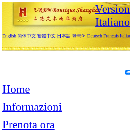
Version
Italiano
English
简体中文
繁體中文
日本語
한국어
Deutsch
Français
Itali
Home
Informazioni
Prenota ora