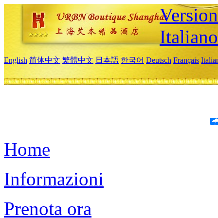
Version
Italiano
English
简体中文
繁體中文
日本語
한국어
Deutsch
Français
Itali
Home
Informazioni
Prenota ora