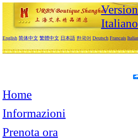
Version
Italiano
English
简体中文
繁體中文
日本語
한국어
Deutsch
Français
Itali
Home
Informazioni
Prenota ora