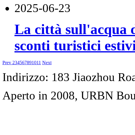
2025-06-23
La città sull'acqua 
sconti turistici estiv
Prev
2
3
4
5
6
7
8
9
10
11
Next
Indirizzo: 183 Jiaozhou Ro
Aperto in 2008, URBN Bou