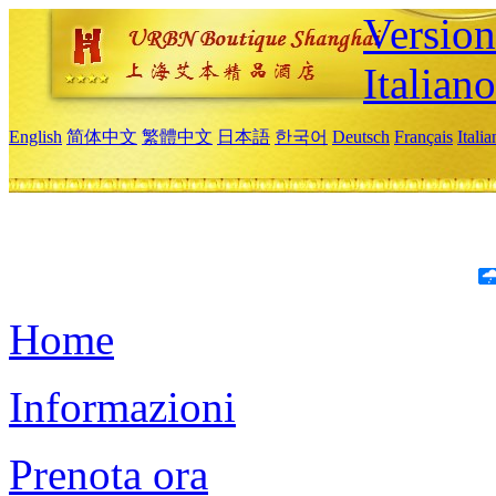
Version
Italiano
English
简体中文
繁體中文
日本語
한국어
Deutsch
Français
Itali
Home
Informazioni
Prenota ora