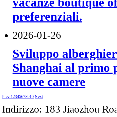
vacanze boutique o
preferenziali.
2026-01-26
Sviluppo alberghier
Shanghai al primo p
nuove camere
Prev
1
2
3
4
5
6
7
8
9
10
Next
Indirizzo: 183 Jiaozhou Ro